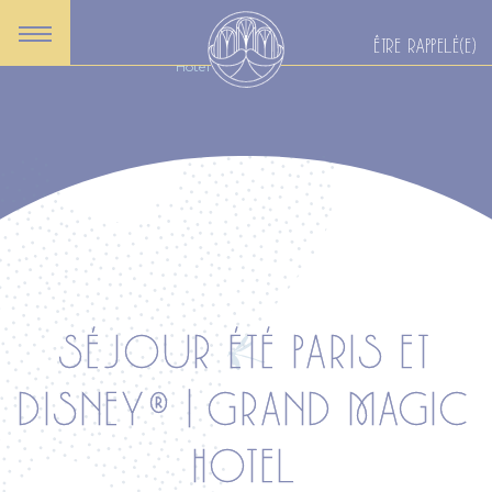
Accueil
Actualités
Séjour été Paris et Disney® | Grand Magic
ÊTRE RAPPELÉ(E)
Hotel
SÉJOUR ÉTÉ PARIS ET
DISNEY® | GRAND MAGIC
HOTEL